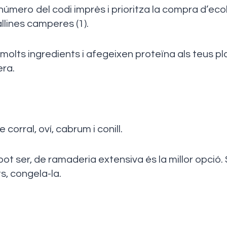
 número del codi imprès i prioritza la compra d’e
llines camperes (1).
lts ingredients i afegeixen proteïna als teus pl
era.
 corral, oví, cabrum i conill.
 pot ser, de ramaderia extensiva és la millor opció. 
s, congela-la.