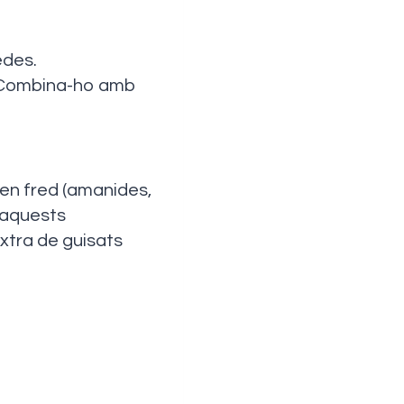
edes.
). Combina-ho amb
 en fred (amanides,
 aquests
extra de guisats