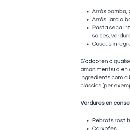
Arròs bomba, p
Arròs llarg o 
Pasta seca int
salses, verdur
Cuscús integra
S’adapten a qualse
amaniments) o en c
ingredients com a b
clàssics (per exemp
Verdures en conser
Pebrots rostit
Carxofes