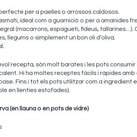
erfecte per a paelles o arrossos caldosos.
basmati, ideal com a guarnició o per a amanides fr
egral (macarrons, espagueti, fideus, tallarines…
es, llegums o simplement un bon oli d’oliva.
l.
vol recepta, són molt barates i les pots consumir
alent. Hi ha moltes receptes fàcils i ràpides amb
ase. Fins i tot els pots utilitzar com a ingredient 
le en llenties estofades).
va (en llauna o en pots de vidre)
s