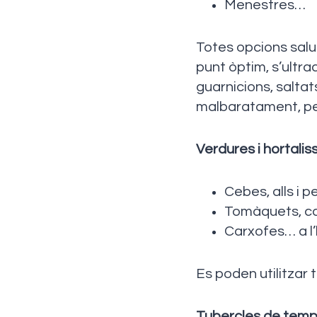
Menestres…
Totes opcions salud
punt òptim, s’ultra
guarnicions, saltat
malbaratament, pe
Verdures i hortali
Cebes, alls i p
Tomàquets, car
Carxofes… a l’
Es poden utilitzar
Tubercles de tem