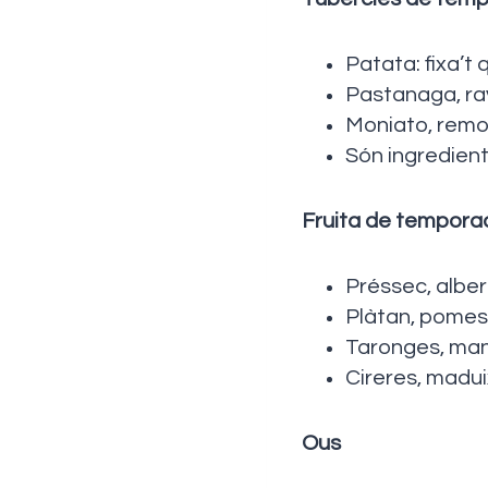
Patata: fixa’t
Pastanaga, ra
Moniato, remo
Són ingredien
Fruita de tempora
Préssec, alberc
Plàtan, pomes…
Taronges, man
Cireres, madui
Ous