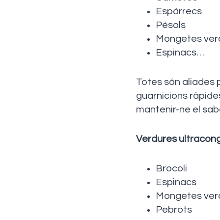
Espàrrecs
Pèsols
Mongetes ver
Espinacs…
Totes són aliades 
guarnicions ràpides
mantenir-ne el sabor
Verdures ultracon
Brocoli
Espinacs
Mongetes ver
Pebrots