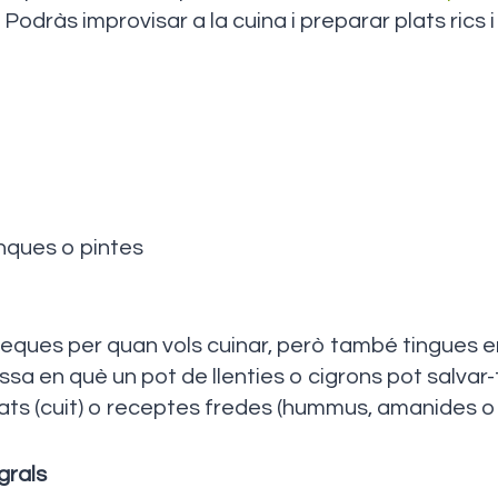
. Podràs improvisar a la cuina i preparar plats rics i
.
ques o pintes
eques per quan vols cuinar, però també tingues e
ssa en què un pot de llenties o cigrons pot salvar-
isats (cuit) o ​​receptes fredes (hummus, amanides
grals