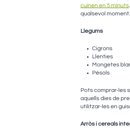
cuinen en 5 minuts
qualsevol moment
Llegums
Cigrons
Llenties
Mongetes blan
Pèsols
Pots comprar-les s
aquells dies de pre
utilitzar-les en gu
Arròs i cereals inte