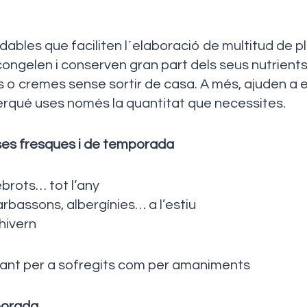
ables que faciliten l´elaboració de multitud de pla
congelen i conserven gran part dels seus nutrients
s o cremes sense sortir de casa. A més, ajuden a e
rquè uses només la quantitat que necessites.
sses fresques i de temporada
ebrots… tot l’any
bassons, albergínies… a l’estiu
hivern
 tant per a sofregits com per amaniments
porada