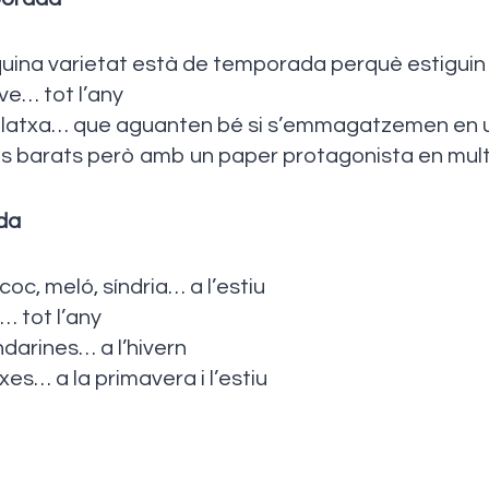
 quina varietat està de temporada perquè estiguin 
ve… tot l’any
latxa… que aguanten bé si s’emmagatzemen en un l
ts barats però amb un paper protagonista en mult
da
oc, meló, síndria… a l’estiu
 tot l’any
darines… a l’hivern
xes… a la primavera i l’estiu